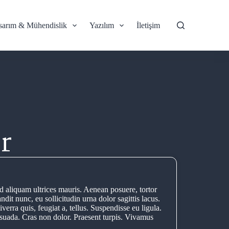
sarım & Mühendislik
Yazılım
İletişim
r
 aliquam ultrices mauris. Aenean posuere, tortor
dit nunc, eu sollicitudin urna dolor sagittis lacus.
erra quis, feugiat a, tellus. Suspendisse eu ligula.
uada. Cras non dolor. Praesent turpis. Vivamus