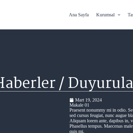
Ana Sayfa
Kurumsal
Ta
Haberler / Duyurula
Mart 19, 2024
Makale 01
Praesent nonummy mi in odio. Sed
sed cursus feugiat, nunc augue blan
Aliquam lorem ante, dapibus in, viv
Phasellus tempus. Maecenas males
quis mi.