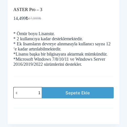
ASTER Pro – 3
14,499
₺
17,999
₺
Orijinal
Şu
fiyat:
andaki
fiyat:
17,999₺.
* Ömür boyu Lisanstır.
14,499₺.
* 2 kullanıcıya kadar desteklemektedir.
* Ek lisansların devreye alınmasıyla kullanıcı sayısı 12
‘e kadar artırılabilmektedir.
*Lisansı başka bir bilgisayara aktarmak mümkündür.
*Microsoft Windows 7/8/10/11 ve Windows Server
2016/2019/2022 sürümlerini destekler.
ASTER
Sepete Ekle
Pro
-
3
adet